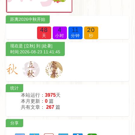
距离2026中秋开始
48
4
11
19
天
小时
分钟
秒
现在是 [立秋] 到 [处暑]
时间:2026-08-23 11:41:45
统计
本站运行：
3975
天
本月更新：
0
篇
共有文章：
267
篇
分享