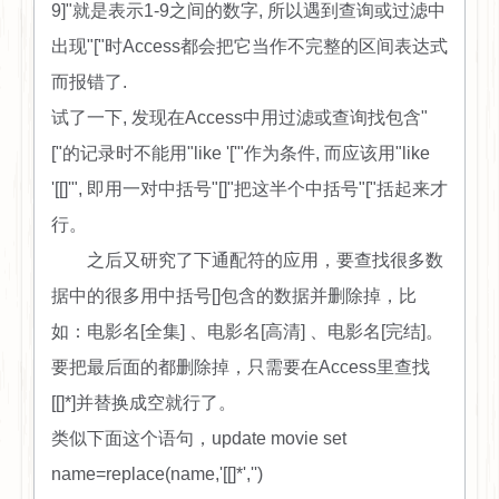
9]"就是表示1-9之间的数字, 所以遇到查询或过滤中
出现"["时Access都会把它当作不完整的区间表达式
而报错了.
试了一下, 发现在Access中用过滤或查询找包含"
["的记录时不能用"like '['"作为条件, 而应该用"like
'[[]'", 即用一对中括号"[]"把这半个中括号"["括起来才
行。
之后又研究了下通配符的应用，要查找很多数
据中的很多用中括号[]包含的数据并删除掉，比
如：电影名[全集] 、电影名[高清] 、电影名[完结]。
要把最后面的都删除掉，只需要在Access里查找
[[]*]并替换成空就行了。
类似下面这个语句，update movie set
name=replace(name,'[[]*','')