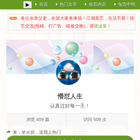
▶
首页
热门文章
推荐内容
免责申明
各位乡亲父老，欢迎大家来捧场！江湖卖艺，生活不易！技
艺交流(投稿、打广告、链接交换)，请
搓这里
！
懵怼人生
认真过好每一天！
浏览 409 篇
访问 508 次
来，坐火箭，送我上热门